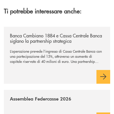
Ti potrebbe interessare anche:
/news/banca-cambiano-1884-e-cassa-centrale-banca-siglano-la-partner
Banca Cambiano 1884 e Cassa Centrale Banca
siglano la partnership strategica
L’operazione prevede l’ingresso di Cassa Centrale Banca con
una partecipazione del 15%, attraverso un aumento di
capitale riservato di 40 milioni di euro. Una partnership
industriale strategica, fondata sulla condivisione di valori
comuni e sulla prossimità ai territori, per ampliare l’offerta e
sostenere nuove opportunità di crescita e sviluppo.
/news/assemblea-federcasse-2026/
Assemblea Federcasse 2026