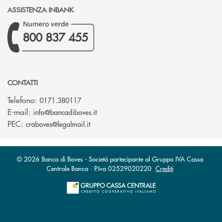
ASSISTENZA INBANK
800 837 455
CONTATTI
Telefono:
0171.380117
(si apre l’app di posta elettronica)
E-mail:
info@bancadiboves.it
(si apre l’app di posta elettronica)
PEC:
craboves@legalmail.it
© 2026 Banca di Boves - Società partecipante al Gruppo IVA Cassa
Centrale Banca · P.Iva 02529020220
Crediti