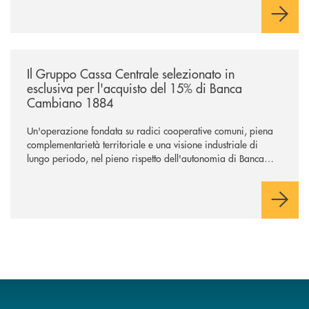
/news/il-gruppo-cassa-centrale-selezionato-in-esclusiva-per-lacquisto
Il Gruppo Cassa Centrale selezionato in
esclusiva per l'acquisto del 15% di Banca
Cambiano 1884
Un'operazione fondata su radici cooperative comuni, piena
complementarietà territoriale e una visione industriale di
lungo periodo, nel pieno rispetto dell'autonomia di Banca
Cambiano. Nei prossimi giorni verrà avviato il periodo di
negoziazione esclusiva per la finalizzazione dell’operazione.