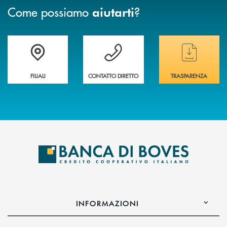
Come possiamo
?
aiutarti
Trova la filiale&nbsp; più vicina a te
Hai bisogno di assistenza immediata ?
Hai bisogno di alcun
FILIALI
CONTATTO DIRETTO
TRASPARENZA
INFORMAZIONI