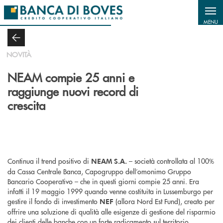
Salta al contenuto principale
MENU
NOVITÀ
NEAM compie 25 anni e
raggiunge nuovi record di
crescita
Continua il trend positivo di
– società controllata al 100%
NEAM S.A.
da Cassa Centrale Banca, Capogruppo dell’omonimo Gruppo
Bancario Cooperativo – che in questi giorni compie 25 anni. Era
infatti il 19 maggio 1999 quando venne costituita in Lussemburgo per
gestire il fondo di investimento
(allora Nord Est Fund), creato per
NEF
offrire una soluzione di qualità alle esigenze di gestione del risparmio
dei clienti delle banche con un forte radicamento sul territorio.