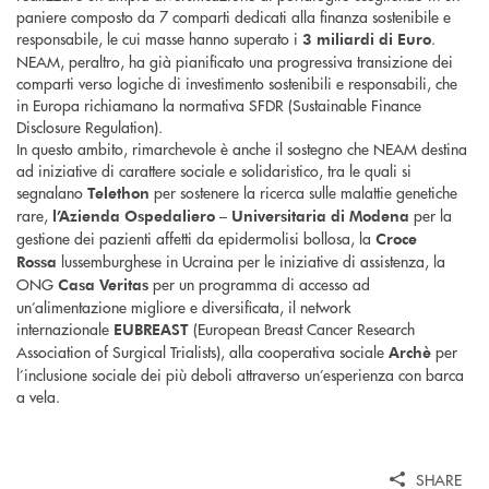
paniere composto da 7 comparti dedicati alla finanza sostenibile e
responsabile, le cui masse hanno superato i
.
3 miliardi di Euro
NEAM, peraltro, ha già pianificato una progressiva transizione dei
comparti verso logiche di investimento sostenibili e responsabili, che
in Europa richiamano la normativa SFDR (Sustainable Finance
Disclosure Regulation).
In questo ambito, rimarchevole è anche il sostegno che NEAM destina
ad iniziative di carattere sociale e solidaristico, tra le quali si
segnalano
per sostenere la ricerca sulle malattie genetiche
Telethon
rare,
per la
l’Azienda Ospedaliero – Universitaria di Modena
gestione dei pazienti affetti da epidermolisi bollosa, la
Croce
lussemburghese in Ucraina per le iniziative di assistenza, la
Rossa
ONG
per un programma di accesso ad
Casa Veritas
un’alimentazione migliore e diversificata, il network
internazionale
(European Breast Cancer Research
EUBREAST
Association of Surgical Trialists), alla cooperativa sociale
per
Archè
l’inclusione sociale dei più deboli attraverso un’esperienza con barca
a vela.
SHARE