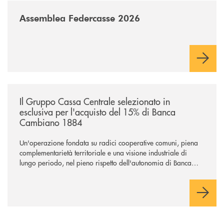
/news/assemblea-federcasse-2026/
Assemblea Federcasse 2026
/news/il-gruppo-cassa-centrale-selezionato-in-esclusiva-per-lacquisto
Il Gruppo Cassa Centrale selezionato in
esclusiva per l'acquisto del 15% di Banca
Cambiano 1884
Un'operazione fondata su radici cooperative comuni, piena
complementarietà territoriale e una visione industriale di
lungo periodo, nel pieno rispetto dell'autonomia di Banca
Cambiano. Nei prossimi giorni verrà avviato il periodo di
negoziazione esclusiva per la finalizzazione dell’operazione.