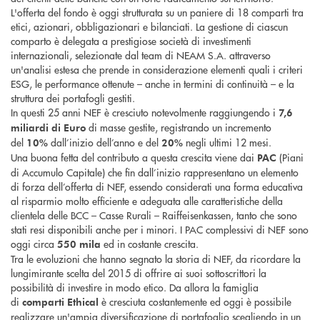
L'offerta del fondo è oggi strutturata su un paniere di 18 comparti tra
etici, azionari, obbligazionari e bilanciati. La gestione di ciascun
comparto è delegata a prestigiose società di investimenti
internazionali, selezionate dal team di NEAM S.A. attraverso
un'analisi estesa che prende in considerazione elementi quali i criteri
ESG, le performance ottenute – anche in termini di continuità – e la
struttura dei portafogli gestiti.
In questi 25 anni NEF è cresciuto notevolmente raggiungendo i
7,6
di masse gestite, registrando un incremento
miliardi di Euro
del
dall’inizio dell’anno e del
negli ultimi 12 mesi.
10%
20%
Una buona fetta del contributo a questa crescita viene dai
(Piani
PAC
di Accumulo Capitale) che fin dall’inizio rappresentano un elemento
di forza dell’offerta di NEF, essendo considerati una forma educativa
al risparmio molto efficiente e adeguata alle caratteristiche della
clientela delle BCC – Casse Rurali – Raiffeisenkassen, tanto che sono
stati resi disponibili anche per i minori. I PAC complessivi di NEF sono
oggi circa
ed in costante crescita.
550 mila
Tra le evoluzioni che hanno segnato la storia di NEF, da ricordare la
lungimirante scelta del 2015 di offrire ai suoi sottoscrittori la
possibilità di investire in modo etico. Da allora la famiglia
di
è cresciuta costantemente ed oggi è possibile
comparti Ethical
realizzare un'ampia diversificazione di portafoglio scegliendo in un