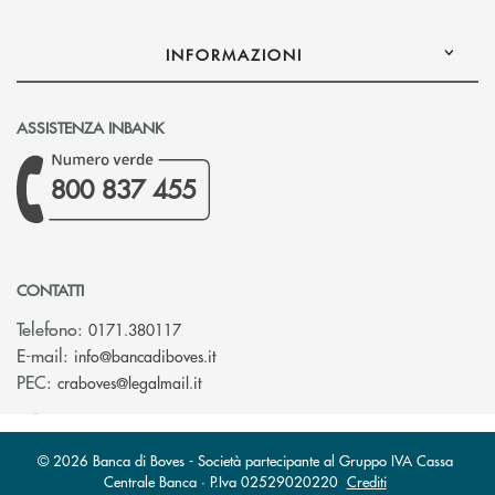
INFORMAZIONI
ASSISTENZA INBANK
800 837 455
CONTATTI
Telefono:
0171.380117
(si apre l’app di posta elettronica)
E-mail:
info@bancadiboves.it
(si apre l’app di posta elettronica)
PEC:
craboves@legalmail.it
© 2026 Banca di Boves - Società partecipante al Gruppo IVA Cassa
Centrale Banca · P.Iva 02529020220
Crediti