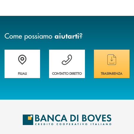
Come possiamo
?
aiutarti
Trova la filiale&nbsp; più vicina a te
Hai bisogno di assistenza immediata ?
Hai bisogno di alcun
FILIALI
CONTATTO DIRETTO
TRASPARENZA