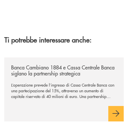
Ti potrebbe interessare anche:
/news/banca-cambiano-1884-e-cassa-centrale-banca-siglano-la-partner
Banca Cambiano 1884 e Cassa Centrale Banca
siglano la partnership strategica
L’operazione prevede l’ingresso di Cassa Centrale Banca con
una partecipazione del 15%, attraverso un aumento di
capitale riservato di 40 milioni di euro. Una partnership
industriale strategica, fondata sulla condivisione di valori
comuni e sulla prossimità ai territori, per ampliare l’offerta e
sostenere nuove opportunità di crescita e sviluppo.