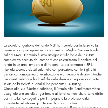
La società di gestione del fondo NEF ha ricevuto per la terza volta
consecutiva il prestigioso riconoscimento di Miglior Gestore Fondi
Italiani Small. Il premio è stato assegnato sulla base del risultato
complessivo ottenuto dai comparti che costituiscono il paniere del
fondo in un arco temporale di tre anni. La performance NEF è
risultata seconda classificata nella comparazione con tutti gli altri
gestori con omogenea diversificazione e dimensione di attivi. Anche
per questa edizione le classifiche delle diverse categorie sono state
stilate dalla società di analisi indipendente CFS Rating.
Giunto alla sua 24esima edizione, il Premio Alto Rendimento viene
assegnato alle società di gestione e ai fondi comuni che si sono distinti
per i risultati conseguiti e per l’impegno e la professionalità
dimostrate nel tutelare gli interessi dei risparmiatori.
Il nuovo successo ottenuto da NEF conferma l’efficacia della strategia