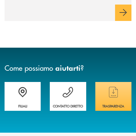
Cambiano. Nei prossimi giorni verrà avviato il periodo di
negoziazione esclusiva per la finalizzazione dell’operazione.
Come possiamo
?
aiutarti
Trova la filiale&nbsp; più vicina a te
Hai bisogno di assistenza immediata ?
Hai bisogno di alcun
FILIALI
CONTATTO DIRETTO
TRASPARENZA