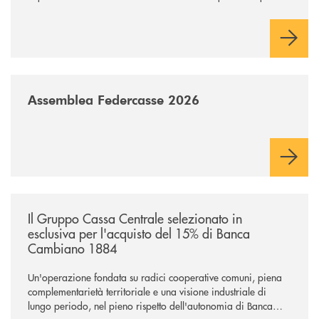
industriale strategica, fondata sulla condivisione di valori
comuni e sulla prossimità ai territori, per ampliare l’offerta e
sostenere nuove opportunità di crescita e sviluppo.
/news/assemblea-federcasse-2026/
Assemblea Federcasse 2026
/news/il-gruppo-cassa-centrale-selezionato-in-esclusiva-per-lacquisto
Il Gruppo Cassa Centrale selezionato in
esclusiva per l'acquisto del 15% di Banca
Cambiano 1884
Un'operazione fondata su radici cooperative comuni, piena
complementarietà territoriale e una visione industriale di
lungo periodo, nel pieno rispetto dell'autonomia di Banca