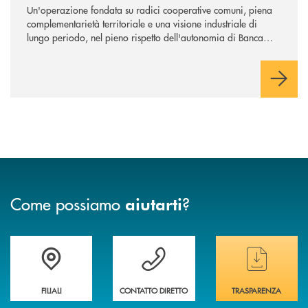
Un'operazione fondata su radici cooperative comuni, piena
complementarietà territoriale e una visione industriale di
lungo periodo, nel pieno rispetto dell'autonomia di Banca
Cambiano. Nei prossimi giorni verrà avviato il periodo di
negoziazione esclusiva per la finalizzazione dell’operazione.
Come possiamo
?
aiutarti
Trova la filiale&nbsp; più vicina a te
Hai bisogno di assistenza immediata ?
Hai bisogno di alcun
FILIALI
CONTATTO DIRETTO
TRASPARENZA