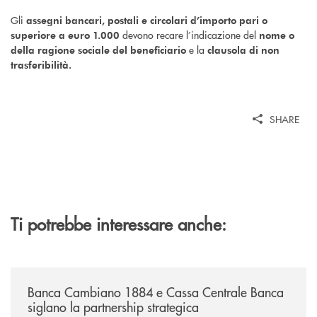
Gli
assegni bancari, postali e circolari d’importo pari o
devono recare l’indicazione del
superiore a euro 1.000
nome o
e la
della ragione sociale del beneficiario
clausola di non
trasferibilità.
SHARE
Ti potrebbe interessare anche:
/news/banca-cambiano-1884-e-cassa-centrale-banca-siglano-la-partner
Banca Cambiano 1884 e Cassa Centrale Banca
siglano la partnership strategica