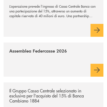
L’operazione prevede l’ingresso di Cassa Centrale Banca con
una partecipazione del 15%, attraverso un aumento di
capitale riservato di 40 milioni di euro. Una partnership
industriale strategica, fondata sulla condivisione di valori
comuni e sulla prossimità ai territori, per ampliare l’offerta e
sostenere nuove opportunità di crescita e sviluppo.
/news/assemblea-federcasse-2026/
Assemblea Federcasse 2026
/news/il-gruppo-cassa-centrale-selezionato-in-esclusiva-per-lacquisto
Il Gruppo Cassa Centrale selezionato in
esclusiva per l'acquisto del 15% di Banca
Cambiano 1884