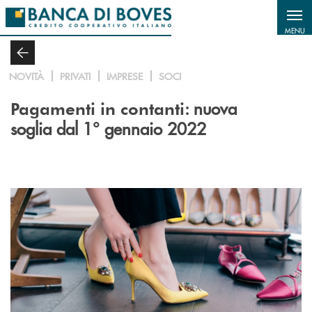
Salta al contenuto principale
MENU
NOVITÀ
PRIVATI
IMPRESE
SOCI
: nuova
Pagamenti in contanti
soglia dal 1° gennaio 2022