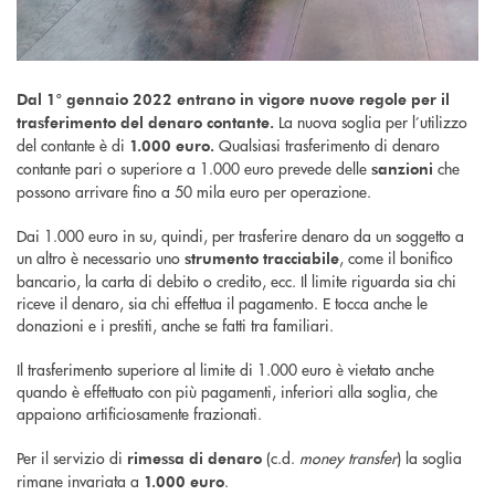
Dal 1° gennaio 2022 entrano in vigore nuove regole per il
La nuova soglia per l’utilizzo
trasferimento del denaro contante.
del contante è di
Qualsiasi trasferimento di denaro
1.000 euro.
contante pari o superiore a 1.000 euro prevede delle
che
sanzioni
possono arrivare fino a 50 mila euro per operazione.
Dai 1.000 euro in su, quindi, per trasferire denaro da un soggetto a
un altro è necessario uno
, come il bonifico
strumento tracciabile
bancario, la carta di debito o credito, ecc. Il limite riguarda sia chi
riceve il denaro, sia chi effettua il pagamento. E tocca anche le
donazioni e i prestiti, anche se fatti tra familiari.
Il trasferimento superiore al limite di 1.000 euro è vietato anche
quando è effettuato con più pagamenti, inferiori alla soglia, che
appaiono artificiosamente frazionati.
Per il servizio di
(c.d.
money transfer
) la soglia
rimessa di denaro
rimane invariata a
.
1.000 euro