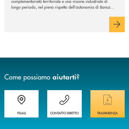
complementarietà territoriale e una visione industriale di
lungo periodo, nel pieno rispetto dell'autonomia di Banca
Cambiano. Nei prossimi giorni verrà avviato il periodo di
negoziazione esclusiva per la finalizzazione dell’operazione.
Come possiamo
?
aiutarti
Trova la filiale&nbsp; più vicina a te
Hai bisogno di assistenza immediata ?
Hai bisogno di alcun
FILIALI
CONTATTO DIRETTO
TRASPARENZA