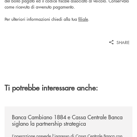
del bollo pagato ed il codice fiscale associato al veicolo. Conservalo
come ricevuta di avvenuto pagamento.
Per ulteriori informazioni chiedi alla tua
filiale
.
SHARE
Ti potrebbe interessare anche:
/news/banca-cambiano-1884-e-cassa-centrale-banca-siglano-la-partner
Banca Cambiano 1884 e Cassa Centrale Banca
siglano la partnership strategica
L’operazione prevede l’ingresso di Cassa Centrale Banca con