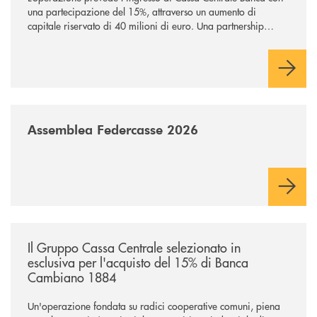
una partecipazione del 15%, attraverso un aumento di
capitale riservato di 40 milioni di euro. Una partnership
industriale strategica, fondata sulla condivisione di valori
comuni e sulla prossimità ai territori, per ampliare l’offerta e
sostenere nuove opportunità di crescita e sviluppo.
/news/assemblea-federcasse-2026/
Assemblea Federcasse 2026
/news/il-gruppo-cassa-centrale-selezionato-in-esclusiva-per-lacquisto
Il Gruppo Cassa Centrale selezionato in
esclusiva per l'acquisto del 15% di Banca
Cambiano 1884
Un'operazione fondata su radici cooperative comuni, piena