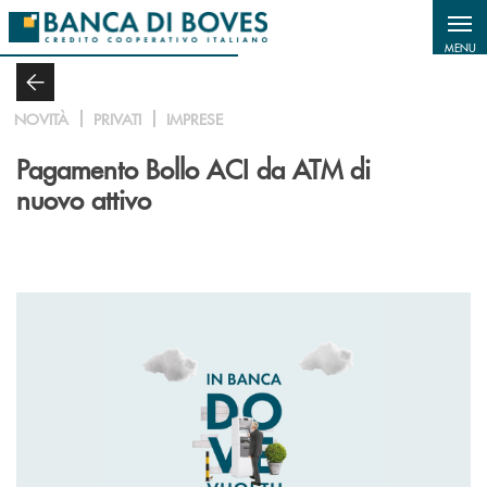
Salta al contenuto principale
MENU
NOVITÀ
PRIVATI
IMPRESE
Pagamento Bollo ACI da ATM di
nuovo attivo