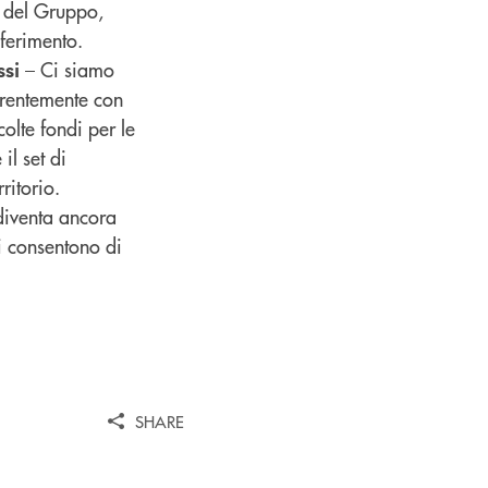
a del Gruppo,
iferimento.
– Ci siamo
ssi
oerentemente con
olte fondi per le
il set di
ritorio.
diventa ancora
ci consentono di
SHARE