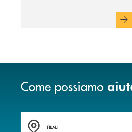
Come possiamo
aiut
Trova la filiale&nbsp; più vicina a te
FILIALI