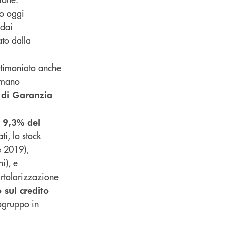
o oggi
 dai
to dalla
stimoniato anche
mmano
 di Garanzia
l 9,3% del
ti, lo stock
e 2019),
i), e
rtolarizzazione
sul credito
pogruppo in