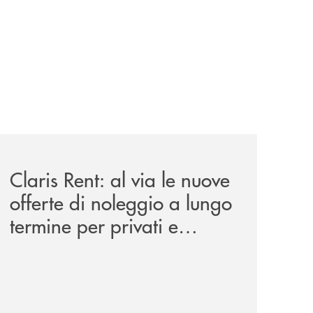
il-prestito-personale-che-si-fa-in-due-per-te/
news/claris-rent-al-via-le-nuove-offerte-di-noleggio-a-lung
Claris Rent: al via le nuove
offerte di noleggio a lungo
termine per privati e
aziende