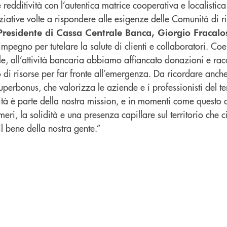
 redditività con l’autentica matrice cooperativa e localistic
iative volte a rispondere alle esigenze delle Comunità di r
Presidente di Cassa Centrale Banca, Giorgio Fracalo
n impegno per tutelare la salute di clienti e collaboratori. C
le, all’attività bancaria abbiamo affiancato donazioni e racc
 di risorse per far fronte all’emergenza. Da ricordare anche 
perbonus, che valorizza le aziende e i professionisti del ter
ità è parte della nostra mission, e in momenti come questo 
eri, la solidità e una presenza capillare sul territorio che 
il bene della nostra gente.”