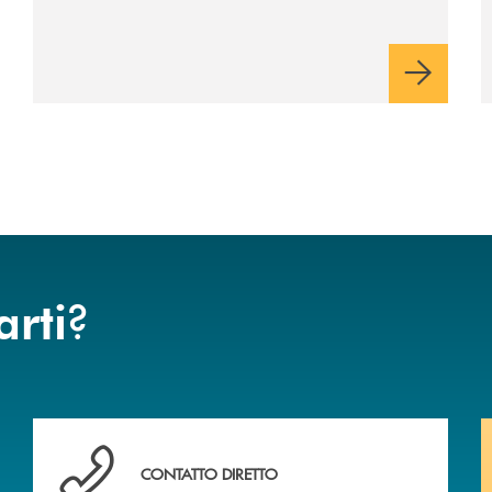
vantaggio di una rata più leggera da metà
piano di rimborso.
?
arti
Hai bisogno di assistenza immediata ?
CONTATTO DIRETTO