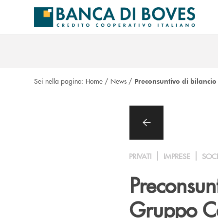
Salta al contenuto principale
Sei nella pagina:
Home
/
News
/
Preconsuntivo di bilanci
PRIVATI
IMPRESE
SOC
Preconsunt
Gruppo Ca