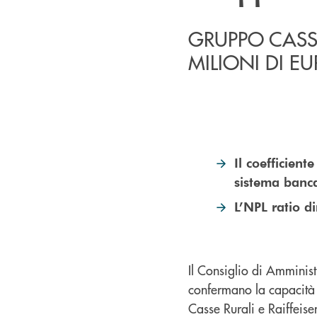
GRUPPO CASSA
MILIONI DI E
Il coefficient
sistema banca
L’NPL ratio d
Il Consiglio di Amminis
confermano la capacità
Casse Rurali e Raiffeis