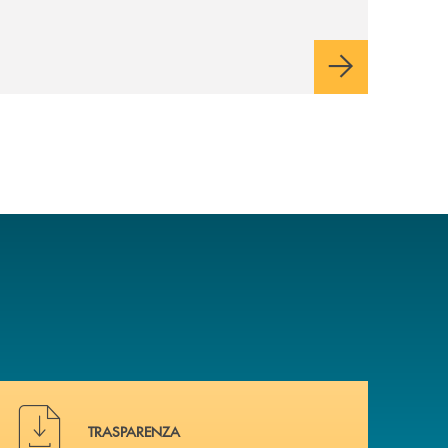
Hai bisogno di alcuni documenti ? Vai alla pagina della 
TRASPARENZA