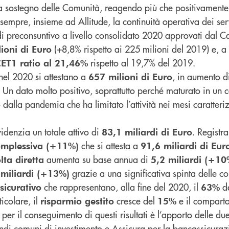
 a sostegno delle Comunità, reagendo più che positivament
empre, insieme ad Allitude, la continuità operativa dei ser
 di preconsuntivo a livello consolidato 2020 approvati dal 
(+8,8% rispetto ai 225 milioni del 2019) e, a
lioni di Euro
rispetto al 19,7% del 2019.
ET1 ratio al 21,46%
el 2020 si attestano a
, in aumento d
657 milioni di Euro
 Un dato molto positivo, soprattutto perché maturato in un c
dalla pandemia che ha limitato l’attività nei mesi caratteriz
idenzia un totale attivo di
. Registr
83,1 miliardi di Euro
che si attesta a
complessiva (+11%)
91,6 miliardi di Eur
aumenta su base annua di
lta diretta
5,2 miliardi (+10
grazie a una significativa spinta delle c
 miliardi (+13%)
che rappresentano, alla fine del 2020, il
d
sicurativo
63%
ticolare, il
cresce del
e il compart
risparmio gestito
15%
per il conseguimento di questi risultati è l’apporto delle due
di comuni di investimento e Assicura per la bancassicuraz