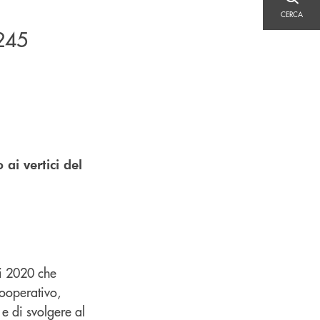
CERCA
CERCA
245
ai vertici del
vi 2020 che
ooperativo,
e di svolgere al