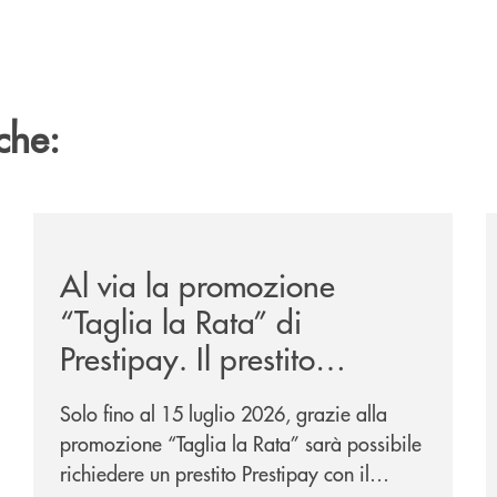
che:
/news/al-via-la-promozione-taglia-la-rata-di-prestipay-
/
Al via la promozione
“Taglia la Rata” di
Prestipay. Il prestito
personale che si fa in due
Solo fino al 15 luglio 2026, grazie alla
per te!
promozione “Taglia la Rata” sarà possibile
richiedere un prestito Prestipay con il