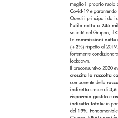
meglio il proprio ruolo
Covid-19 e garantendo s
Questi i principali dati
l’
utile netto a 245 mi
solidità del Gruppo, il
C
Le
n
commissioni nette
rispetto al 2019.
(+2%)
fortemente condizionato 
lockdown.
Il preconsuntivo 2020 ev
crescita la raccolta 
componente della
racco
cresce di
indiretta
3,6
e
risparmio gestito
as
: in par
indiretta totale
del
. Fondamentale 
19%
Gruppo, NEAM per i fon