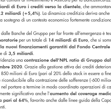
, che ammontan
rdi di Euro i crediti verso la clientela
. La dinamica creditizia deriva anche
,2 miliardi (+5,4%)
 a sostegno di un contesto economico fortemente condiziona
o dalle Banche del Gruppo per far fronte all’emergenza è te
per un totale di
, che si so
moratorie
14 miliardi di Euro
la nuovi finanziamenti garantiti dal Fondo Centrale
le di
.
3,5 miliardi
evidenzia una
contrazione dell’NPL ratio di Gruppo da
. Grazie alla gestione attiva dei crediti deteriora
embre 2020
 850 milioni di Euro (pari al 20% dello stock in essere a fin
 riconducibile alla contrazione delle sofferenze (-600 milion
nel portare a termine in modo coordinato operazioni di ca
mente significativo anche l’
aumento del coverage medio 
, favorito anche dalle linee guida della Ca
ta pari al 64%
nti.