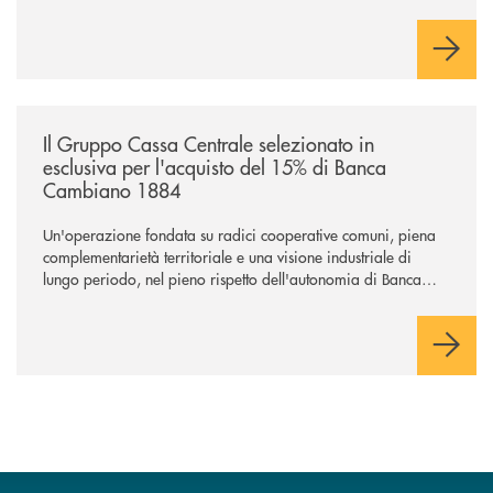
/news/il-gruppo-cassa-centrale-selezionato-in-esclusiva-per-lacquisto
Il Gruppo Cassa Centrale selezionato in
esclusiva per l'acquisto del 15% di Banca
Cambiano 1884
Un'operazione fondata su radici cooperative comuni, piena
complementarietà territoriale e una visione industriale di
lungo periodo, nel pieno rispetto dell'autonomia di Banca
Cambiano. Nei prossimi giorni verrà avviato il periodo di
negoziazione esclusiva per la finalizzazione dell’operazione.