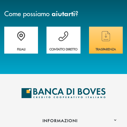
Come possiamo
?
aiutarti
Trova la filiale&nbsp; più vicina a te
Hai bisogno di assistenza immediata ?
Hai bisogno di alcun
FILIALI
CONTATTO DIRETTO
TRASPARENZA
INFORMAZIONI