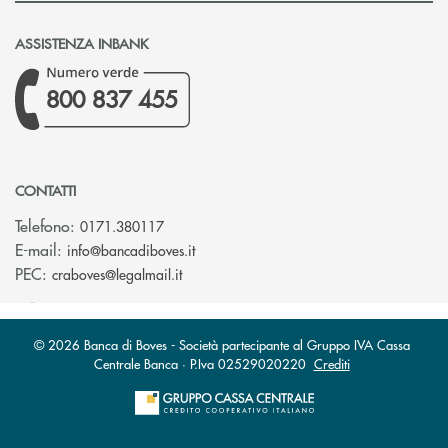
ASSISTENZA INBANK
800 837 455
CONTATTI
Telefono:
0171.380117
(si apre l’app di posta elettronica)
E-mail:
info@bancadiboves.it
(si apre l’app di posta elettronica)
PEC:
craboves@legalmail.it
© 2026 Banca di Boves - Società partecipante al Gruppo IVA Cassa
Centrale Banca · P.Iva 02529020220
Crediti