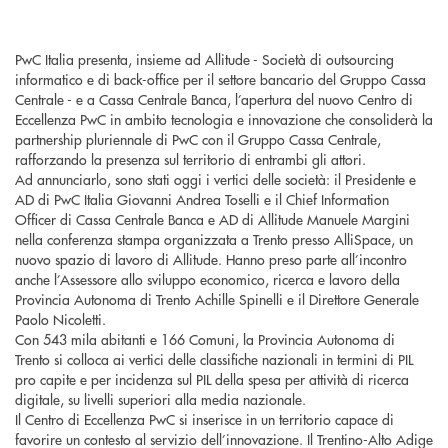
PwC Italia presenta, insieme ad Allitude - Società di outsourcing
informatico e di back-office per il settore bancario del Gruppo Cassa
Centrale - e a Cassa Centrale Banca, l’apertura del nuovo Centro di
Eccellenza PwC in ambito tecnologia e innovazione che consoliderà la
partnership pluriennale di PwC con il Gruppo Cassa Centrale,
rafforzando la presenza sul territorio di entrambi gli attori.
Ad annunciarlo, sono stati oggi i vertici delle società: il Presidente e
AD di PwC Italia Giovanni Andrea Toselli e il Chief Information
Officer di Cassa Centrale Banca e AD di Allitude Manuele Margini
nella conferenza stampa organizzata a Trento presso AlliSpace, un
nuovo spazio di lavoro di Allitude. Hanno preso parte all’incontro
anche l’Assessore allo sviluppo economico, ricerca e lavoro della
Provincia Autonoma di Trento Achille Spinelli e il Direttore Generale
Paolo Nicoletti.
Con 543 mila abitanti e 166 Comuni, la Provincia Autonoma di
Trento si colloca ai vertici delle classifiche nazionali in termini di PIL
pro capite e per incidenza sul PIL della spesa per attività di ricerca
digitale, su livelli superiori alla media nazionale.
Il Centro di Eccellenza PwC si inserisce in un territorio capace di
favorire un contesto al servizio dell’innovazione. Il Trentino-Alto Adige