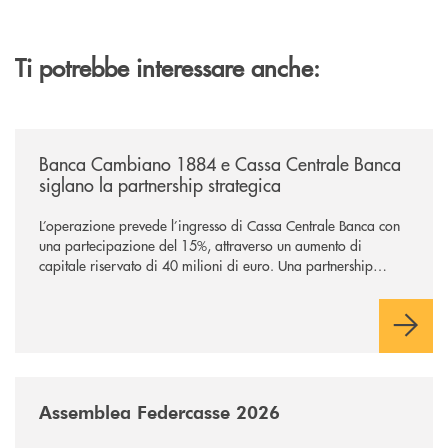
Ti potrebbe interessare anche:
/news/banca-cambiano-1884-e-cassa-centrale-banca-siglano-la-partner
Banca Cambiano 1884 e Cassa Centrale Banca
siglano la partnership strategica
L’operazione prevede l’ingresso di Cassa Centrale Banca con
una partecipazione del 15%, attraverso un aumento di
capitale riservato di 40 milioni di euro. Una partnership
industriale strategica, fondata sulla condivisione di valori
comuni e sulla prossimità ai territori, per ampliare l’offerta e
sostenere nuove opportunità di crescita e sviluppo.
/news/assemblea-federcasse-2026/
Assemblea Federcasse 2026