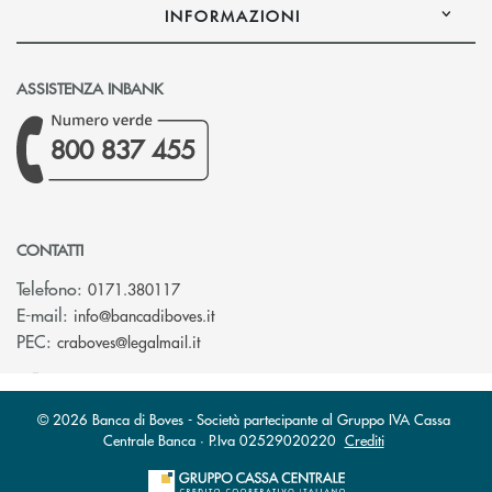
INFORMAZIONI
ASSISTENZA INBANK
800 837 455
CONTATTI
Telefono:
0171.380117
(si apre l’app di posta elettronica)
E-mail:
info@bancadiboves.it
(si apre l’app di posta elettronica)
PEC:
craboves@legalmail.it
© 2026 Banca di Boves - Società partecipante al Gruppo IVA Cassa
Centrale Banca · P.Iva 02529020220
Crediti