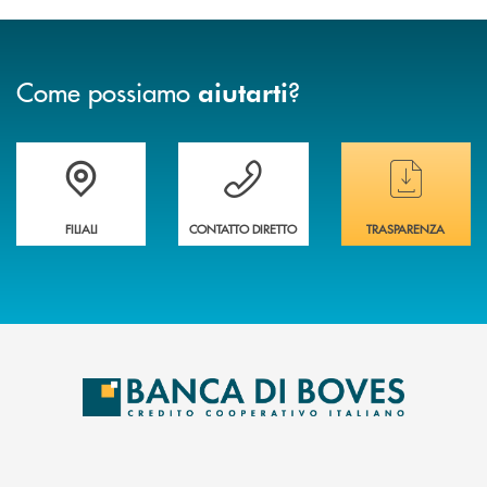
Come possiamo
?
aiutarti
Trova la filiale&nbsp; più vicina a te
Hai bisogno di assistenza immediata ?
Hai bisogno di alcun
FILIALI
CONTATTO DIRETTO
TRASPARENZA