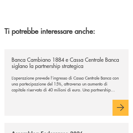
Ti potrebbe interessare anche:
/news/banca-cambiano-1884-e-cassa-centrale-banca-siglano-la-partner
Banca Cambiano 1884 e Cassa Centrale Banca
siglano la partnership strategica
L’operazione prevede l’ingresso di Cassa Centrale Banca con
una partecipazione del 15%, attraverso un aumento di
capitale riservato di 40 milioni di euro. Una partnership
industriale strategica, fondata sulla condivisione di valori
comuni e sulla prossimità ai territori, per ampliare l’offerta e
sostenere nuove opportunità di crescita e sviluppo.
/news/assemblea-federcasse-2026/