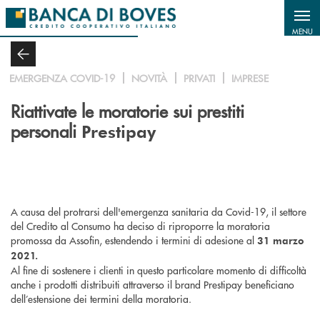
Salta al contenuto principale
MENU
EMERGENZA COVID-19
NOVITÀ
PRIVATI
IMPRESE
Riattivate le moratorie sui prestiti
personali
Prestipay
A causa del protrarsi dell'emergenza sanitaria da Covid-19, il settore
del Credito al Consumo ha deciso di riproporre la moratoria
promossa da Assofin, estendendo i termini di adesione al
31 marzo
2021.
Al fine di sostenere i clienti in questo particolare momento di difficoltà
anche i prodotti distribuiti attraverso il brand Prestipay beneficiano
dell’estensione dei termini della moratoria.