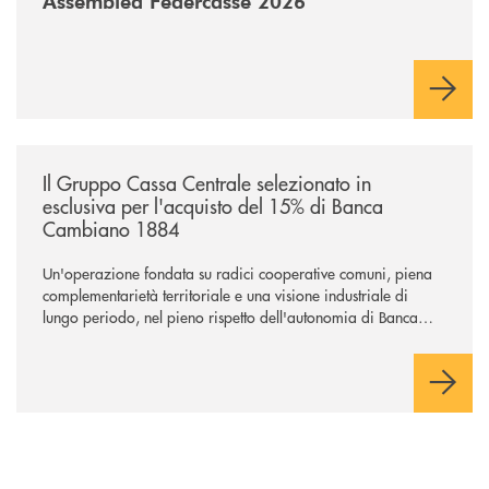
Assemblea Federcasse 2026
/news/il-gruppo-cassa-centrale-selezionato-in-esclusiva-per-lacquisto
Il Gruppo Cassa Centrale selezionato in
esclusiva per l'acquisto del 15% di Banca
Cambiano 1884
Un'operazione fondata su radici cooperative comuni, piena
complementarietà territoriale e una visione industriale di
lungo periodo, nel pieno rispetto dell'autonomia di Banca
Cambiano. Nei prossimi giorni verrà avviato il periodo di
negoziazione esclusiva per la finalizzazione dell’operazione.