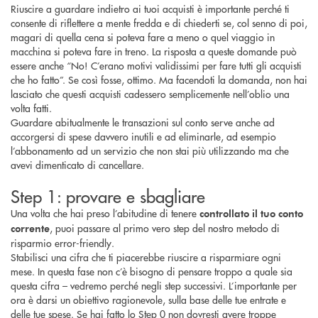
Riuscire a guardare indietro ai tuoi acquisti è importante perché ti
consente di riflettere a mente fredda e di chiederti se, col senno di poi,
magari di quella cena si poteva fare a meno o quel viaggio in
macchina si poteva fare in treno. La risposta a queste domande può
essere anche “No! C’erano motivi validissimi per fare tutti gli acquisti
che ho fatto”. Se così fosse, ottimo. Ma facendoti la domanda, non hai
lasciato che questi acquisti cadessero semplicemente nell’oblio una
volta fatti.
Guardare abitualmente le transazioni sul conto serve anche ad
accorgersi di spese davvero inutili e ad eliminarle, ad esempio
l’abbonamento ad un servizio che non stai più utilizzando ma che
avevi dimenticato di cancellare.
Step 1: provare e sbagliare
Una volta che hai preso l’abitudine di tenere
controllato il tuo conto
, puoi passare al primo vero step del nostro metodo di
corrente
risparmio error-friendly.
Stabilisci una cifra che ti piacerebbe riuscire a risparmiare ogni
mese. In questa fase non c’è bisogno di pensare troppo a quale sia
questa cifra – vedremo perché negli step successivi. L’importante per
ora è darsi un obiettivo ragionevole, sulla base delle tue entrate e
delle tue spese. Se hai fatto lo Step 0 non dovresti avere troppe