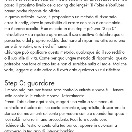
passo il prossimo livello della saving challenge?” TikToker e YouTuber
hanno poche risposte da offrire.
In questo articolo invece, ti proponiamo un metodo di risparmio
error-friendly, dove la possibilità di errore non solo è contemplata,
ma è anche accolta. È un metodo in due step – più uno “Step 0”
introduttivo – da ripetere ogni mese. Il suo obiettivo è stabilire quale
percentuale del proprio reddito destinare al risparmio attraverso una
serie di tentativi, errori ed affinamenti.
Chiunque può applicare questo metodo, qualunque sia il suo reddito
o il suo stile di vita. Come per qualunque metodo di risparmio, questo
potrebbe non fare al caso tuo e non ci sarebbe nulla di male. Mal che
vada, leggere questo articolo ti avrà dato qualcosa su cui riflettere.
Step 0: guardare
Il modo migliore per tenere sotto controllo entrate e spese è… tenere
sotto controllo le entrate e spese. Letteralmente.
Prendi l’abitudine ogni tanto, magari una volta a settimana, di
controllare il saldo del tuo conto corrente e, soprattutto, di scorrere lo
storico dei movimenti sul conto per vedere come e quando hai speso i
tuoi soldi nella settimana precedente. Puoi fare questa cosa
richiedendo l’estratto conto alla tua banca, oppure in autonomia
attraverso la tua app di internet banking.