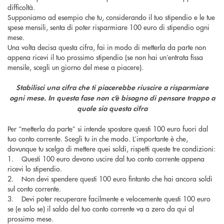
difficoltà.
Supponiamo ad esempio che tu, considerando il tuo stipendio e le tue
spese mensili, senta di poter risparmiare 100 euro di stipendio ogni
mese.
Una volta decisa questa cifra, fai in modo di metterla da parte non
appena ricevi il tuo prossimo stipendio (se non hai un’entrata fissa
mensile, scegli un giorno del mese a piacere).
Stabilisci una cifra che ti piacerebbe riuscire a risparmiare
ogni mese. In questa fase non c’è bisogno di pensare troppo a
quale sia questa cifra
Per “metterla da parte” si intende spostare questi 100 euro fuori dal
tuo conto corrente. Scegli tu in che modo. L’importante è che,
dovunque tu scelga di mettere quei soldi, rispetti queste tre condizioni:
1. Questi 100 euro devono uscire dal tuo conto corrente appena
ricevi lo stipendio.
2. Non devi spendere questi 100 euro fintanto che hai ancora soldi
sul conto corrente.
3. Devi poter recuperare facilmente e velocemente questi 100 euro
se (e solo se) il saldo del tuo conto corrente va a zero da qui al
prossimo mese.