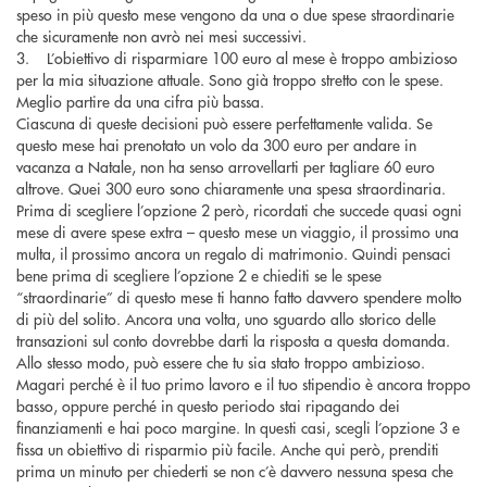
speso in più questo mese vengono da una o due spese straordinarie
che sicuramente non avrò nei mesi successivi.
3. L’obiettivo di risparmiare 100 euro al mese è troppo ambizioso
per la mia situazione attuale. Sono già troppo stretto con le spese.
Meglio partire da una cifra più bassa.
Ciascuna di queste decisioni può essere perfettamente valida. Se
questo mese hai prenotato un volo da 300 euro per andare in
vacanza a Natale, non ha senso arrovellarti per tagliare 60 euro
altrove. Quei 300 euro sono chiaramente una spesa straordinaria.
Prima di scegliere l’opzione 2 però, ricordati che succede quasi ogni
mese di avere spese extra – questo mese un viaggio, il prossimo una
multa, il prossimo ancora un regalo di matrimonio. Quindi pensaci
bene prima di scegliere l’opzione 2 e chiediti se le spese
“straordinarie” di questo mese ti hanno fatto davvero spendere molto
di più del solito. Ancora una volta, uno sguardo allo storico delle
transazioni sul conto dovrebbe darti la risposta a questa domanda.
Allo stesso modo, può essere che tu sia stato troppo ambizioso.
Magari perché è il tuo primo lavoro e il tuo stipendio è ancora troppo
basso, oppure perché in questo periodo stai ripagando dei
finanziamenti e hai poco margine. In questi casi, scegli l’opzione 3 e
fissa un obiettivo di risparmio più facile. Anche qui però, prenditi
prima un minuto per chiederti se non c’è davvero nessuna spesa che