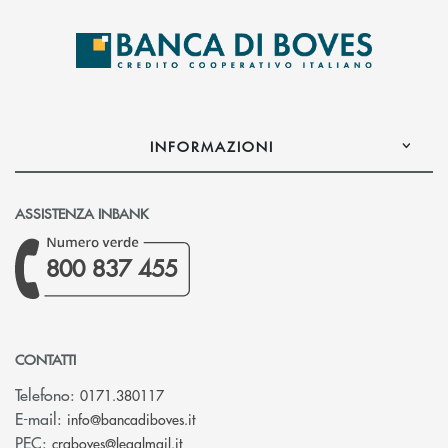
INFORMAZIONI
ASSISTENZA INBANK
800 837 455
CONTATTI
Telefono:
0171.380117
(si apre l’app di posta elettronica)
E-mail:
info@bancadiboves.it
(si apre l’app di posta elettronica)
PEC:
craboves@legalmail.it