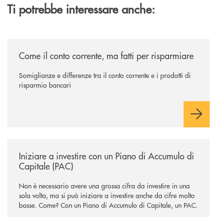
Ti potrebbe interessare anche:
/news/come-il-conto-corrente-ma-fatti-per-risparmiare/
Come il conto corrente, ma fatti per risparmiare
Somiglianze e differenze tra il conto corrente e i prodotti di
risparmio bancari
/news/iniziare-a-investire-con-un-piano-di-accumulo-di-capitale-pac/
Iniziare a investire con un Piano di Accumulo di
Capitale (PAC)
Non è necessario avere una grossa cifra da investire in una
sola volta, ma si può iniziare a investire anche da cifre molto
basse. Come? Con un Piano di Accumulo di Capitale, un PAC.