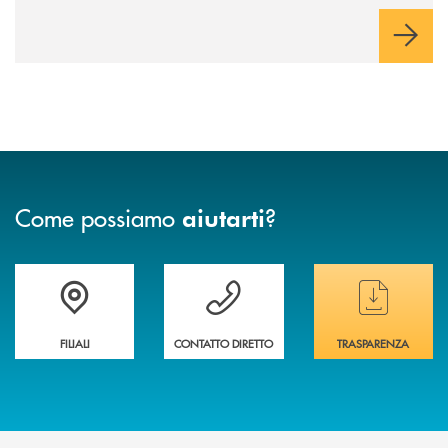
Come possiamo
?
aiutarti
Trova la filiale&nbsp; più vicina a te
Hai bisogno di assistenza immediata ?
Hai bisogno di alcun
FILIALI
CONTATTO DIRETTO
TRASPARENZA