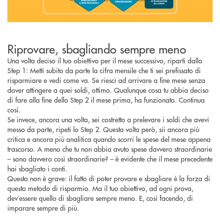
Riprovare, sbagliando sempre meno
Una volta deciso il tuo obiettivo per il mese successivo, riparti dallo
Step 1: Metti subito da parte la cifra mensile che ti sei prefissato di
risparmiare e vedi come va. Se riesci ad arrivare a fine mese senza
dover attingere a quei soldi, ottimo. Qualunque cosa tu abbia deciso
di fare alla fine dello Step 2 il mese prima, ha funzionato. Continua
così.
Se invece, ancora una volta, sei costretto a prelevare i soldi che avevi
messo da parte, ripeti lo Step 2. Questa volta però, sii ancora più
critica e ancora più analitica quando scorri le spese del mese appena
trascorso. A meno che tu non abbia avuto spese davvero straordinarie
– sono davvero così straordinarie? – è evidente che il mese precedente
hai sbagliato i conti.
Questo non è grave: il fatto di poter provare e sbagliare è la forza di
questo metodo di risparmio. Ma il tuo obiettivo, ad ogni prova,
dev’essere quello di sbagliare sempre meno. E, così facendo, di
imparare sempre di più.