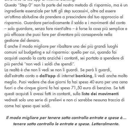
Questo “Step 0” non fa parte del nostro metodo di risparmio, ma è un
ingrediente essenziale per tutti gli step successivi, oltre ad essere
un'ottima abitudine da prendere a prescindere dal tuo approccio al
risparmio. Guardare periodicamente il saldo e i movimenti del conto
– solo guardare, senza fare nient’altro – è forse la cosa più semplice e
più efficace che puoi fare per diventare più consapevole nella
gestione del denaro.
È anche il modo migliore per ribaltare uno dei più grandi luoghi
comuni sul budgeting e sul risparmio: quello per cui, quando fai
acquisti usando la carta anziché i contanti, sei portato a spendere di
più perché “non vedi i soldi che spendi”.
La realtà è che non li vedi se non li guardi. Se però li guardi,
dall’estratto conto o
di internet
, li vedi anche molto
dall’app
banking
meglio. Puoi vedere che due giorni fa hai speso 40 euro per una cena
fuori o che cinque giorni fa hai speso 71,50 euro di benzina. Se tutti
questi acquisti li avessi fatti in contanti, sulla
lista dei movimenti
vedresti solo una serie di prelievi e non ci sarebbe nessuna traccia di
come hai speso quei soldi.
Il modo migliore per tenere sotto controllo entrate e spese è…
tenere sotto controllo le entrate e spese. Letteralmente.