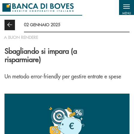
Salta al contenuto principale
MENU
02 GENNAIO 2025
A BUON RENDERE
Sbagliando si impara (a
risparmiare)
Un metodo error-friendly per gestire entrate e spese