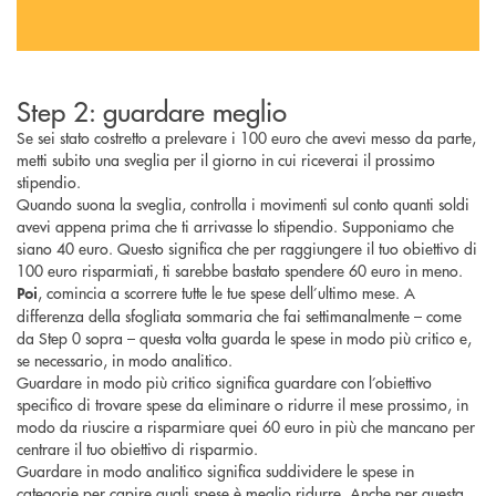
Step 2: guardare meglio
Se sei stato costretto a prelevare i 100 euro che avevi messo da parte,
metti subito una sveglia per il giorno in cui riceverai il prossimo
stipendio.
Quando suona la sveglia, controlla i movimenti sul conto quanti soldi
avevi appena prima che ti arrivasse lo stipendio. Supponiamo che
siano 40 euro. Questo significa che per raggiungere il tuo obiettivo di
100 euro risparmiati, ti sarebbe bastato spendere 60 euro in meno.
, comincia a scorrere tutte le tue spese dell’ultimo mese. A
Poi
differenza della sfogliata sommaria che fai settimanalmente – come
da Step 0 sopra – questa volta guarda le spese in modo più critico e,
se necessario, in modo analitico.
Guardare in modo più critico significa guardare con l’obiettivo
specifico di trovare spese da eliminare o ridurre il mese prossimo, in
modo da riuscire a risparmiare quei 60 euro in più che mancano per
centrare il tuo obiettivo di risparmio.
Guardare in modo analitico significa suddividere le spese in
categorie per capire quali spese è meglio ridurre. Anche per questa