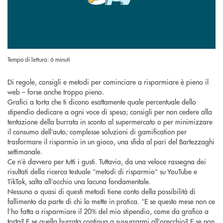
Tempo di lettura: 6 minuti
Di regole, consigli e metodi per cominciare a risparmiare è pieno il
web – forse anche troppo pieno.
Grafici a torta che ti dicono esattamente quale percentuale dello
stipendio dedicare a ogni voce di spesa; consigli per non cedere alla
tentazione della burrata in sconto al supermercato o per minimizzare
il consumo dell’auto; complesse soluzioni di gamification per
trasformare il risparmio in un gioco, una sfida al pari del Bartezzaghi
settimanale.
Ce n’è davvero per tutti i gusti. Tuttavia, da una veloce rassegna dei
risultati della ricerca testuale “metodi di risparmio” su YouTube e
TikTok, salta all’occhio una lacuna fondamentale.
Nessuno o quasi di questi metodi tiene conto della possibilità di
fallimento da parte di chi lo mette in pratica. “E se questo mese non ce
l’ho fatta a risparmiare il 20% del mio stipendio, come da grafico a
torta? E se quella burrata continua a sussurrarmi all’orecchio? E se non