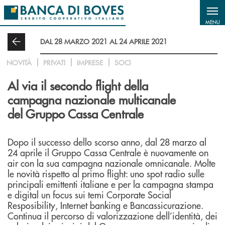
Salta al contenuto principale
MENU
DAL 28 MARZO 2021 AL 24 APRILE 2021
NOVITÀ
PRIVATI
IMPRESE
SOCI
Al via il secondo flight della
campagna nazionale multicanale
del Gruppo Cassa Centrale
Dopo il successo dello scorso anno, dal 28 marzo al
24 aprile il Gruppo Cassa Centrale è nuovamente on
air con la sua campagna nazionale omnicanale. Molte
le novità rispetto al primo flight: uno spot radio sulle
principali emittenti italiane e per la campagna stampa
e digital un focus sui temi Corporate Social
Resposibility, Internet banking e Bancassicurazione.
Continua il percorso di valorizzazione dell’identità, dei