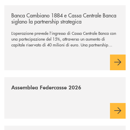
/news/banca-cambiano-1884-e-cassa-centrale-banca-siglano-la-partner
Banca Cambiano 1884 e Cassa Centrale Banca
siglano la partnership strategica
L’operazione prevede l’ingresso di Cassa Centrale Banca con
una partecipazione del 15%, attraverso un aumento di
capitale riservato di 40 milioni di euro. Una partnership
industriale strategica, fondata sulla condivisione di valori
comuni e sulla prossimità ai territori, per ampliare l’offerta e
sostenere nuove opportunità di crescita e sviluppo.
/news/assemblea-federcasse-2026/
Assemblea Federcasse 2026
/news/il-gruppo-cassa-centrale-selezionato-in-esclusiva-per-lacquisto