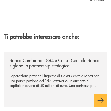
Ti potrebbe interessare anche:
/news/banca-cambiano-1884-e-cassa-centrale-banca-siglano-la-partner
Banca Cambiano 1884 e Cassa Centrale Banca
siglano la partnership strategica
L’operazione prevede l’ingresso di Cassa Centrale Banca con
una partecipazione del 15%, attraverso un aumento di
capitale riservato di 40 milioni di euro. Una partnership
industriale strategica, fondata sulla condivisione di valori
comuni e sulla prossimità ai territori, per ampliare l’offerta e
sostenere nuove opportunità di crescita e sviluppo.