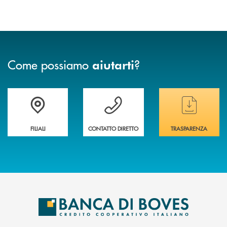
Come possiamo
?
aiutarti
Trova la filiale&nbsp; più vicina a te
Hai bisogno di assistenza immediata ?
Hai bisogno di alcun
FILIALI
CONTATTO DIRETTO
TRASPARENZA