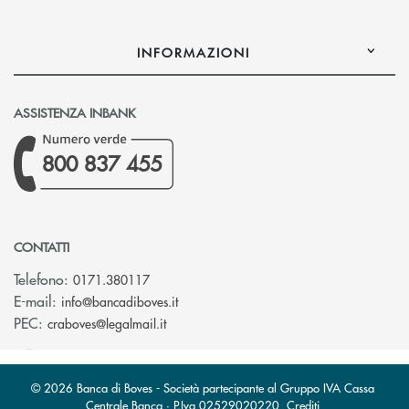
INFORMAZIONI
ASSISTENZA INBANK
800 837 455
CONTATTI
Telefono:
0171.380117
(si apre l’app di posta elettronica)
E-mail:
info@bancadiboves.it
(si apre l’app di posta elettronica)
PEC:
craboves@legalmail.it
© 2026 Banca di Boves - Società partecipante al Gruppo IVA Cassa
Centrale Banca · P.Iva 02529020220
Crediti