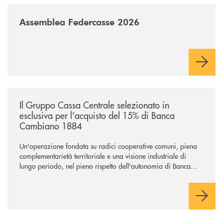
/news/assemblea-federcasse-2026/
Assemblea Federcasse 2026
/news/il-gruppo-cassa-centrale-selezionato-in-esclusiva-per-lacquisto
Il Gruppo Cassa Centrale selezionato in
esclusiva per l'acquisto del 15% di Banca
Cambiano 1884
Un'operazione fondata su radici cooperative comuni, piena
complementarietà territoriale e una visione industriale di
lungo periodo, nel pieno rispetto dell'autonomia di Banca
Cambiano. Nei prossimi giorni verrà avviato il periodo di
negoziazione esclusiva per la finalizzazione dell’operazione.