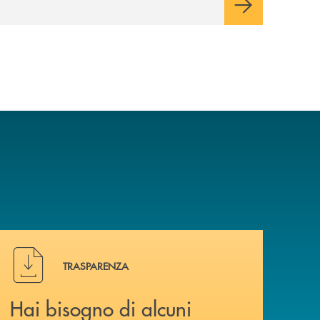
Cambiano. Nei prossimi giorni verrà
avviato il periodo di negoziazione
esclusiva per la finalizzazione
dell’operazione.
Hai bisogno di alcuni documenti ? Vai alla pagina della 
TRASPARENZA
Hai bisogno di alcuni