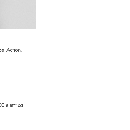
Action.
ica
0 elettrica