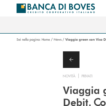
Salta al contenuto principale
Sei nella pagina:
Home
/
News
/
Viaggia green con Visa D
NOVITÀ
PRIVATI
Viaggia 
. Co
Debit