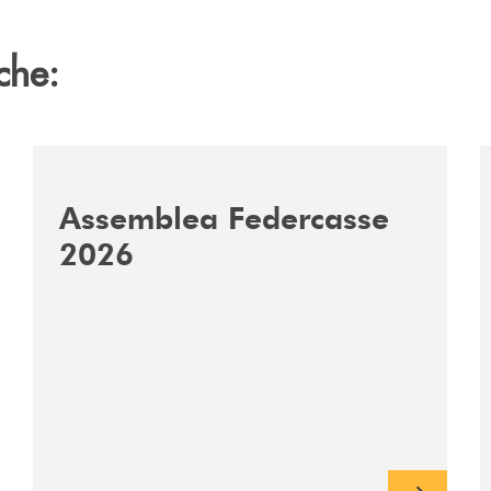
che:
ca-siglano-la-partnership-strategica/
/news/assemblea-federcasse-2026/
/
Assemblea Federcasse
2026