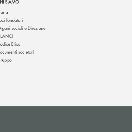
HI SIAMO
toria
oci fondatori
rgani sociali e Direzione
ILANCI
odice Etico
ocumenti societari
ruppo