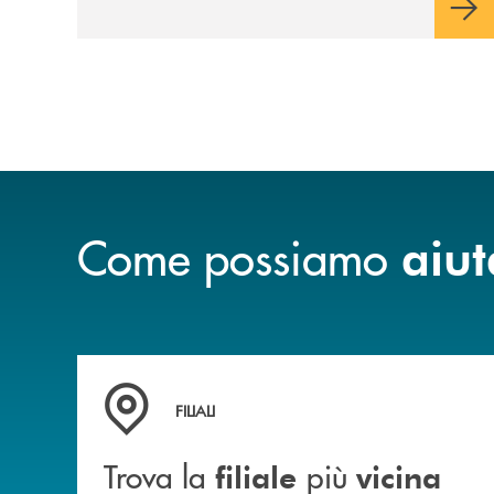
sulla condivisione di valori comuni e sulla
prossimità ai territori, per ampliare l’offerta
e sostenere nuove opportunità di crescita e
sviluppo.
Come possiamo
aiut
Trova la filiale&nbsp; più vicina a te
FILIALI
Trova la
più
filiale
vicina