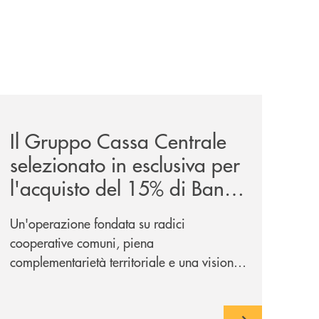
news/il-gruppo-cassa-centrale-selezionato-in-esclusiva-p
Il Gruppo Cassa Centrale
selezionato in esclusiva per
l'acquisto del 15% di Banca
Cambiano 1884
Un'operazione fondata su radici
cooperative comuni, piena
complementarietà territoriale e una visione
industriale di lungo periodo, nel pieno
rispetto dell'autonomia di Banca