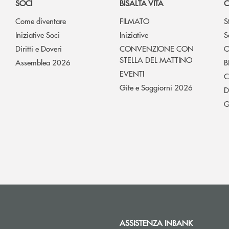
SOCI
BISALTA VITA
C
Come diventare
FILMATO
S
Iniziative Soci
Iniziative
S
Diritti e Doveri
CONVENZIONE CON
O
STELLA DEL MATTINO
Assemblea 2026
B
EVENTI
C
Gite e Soggiorni 2026
D
G
ASSISTENZA INBANK