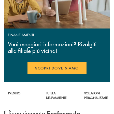
FINANZIAMENTI
Vuoi maggiori informazioni? Rivolgiti
alla filiale più vicina!
SCOPRI DOVE SIAMO
PRESTITO
TUTELA
SOLUZIONI
DELL'AMBIENTE
PERSONALIZZATE
Il finanziamento
Ecoformula