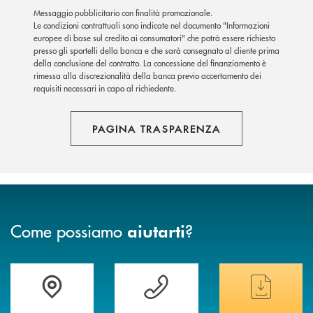
Messaggio pubblicitario con finalità promozionale.
Le condizioni contrattuali sono indicate nel documento "Informazioni
europee di base sul credito ai consumatori" che potrà essere richiesto
presso gli sportelli della banca e che sarà consegnato al cliente prima
della conclusione del contratto. La concessione del finanziamento è
rimessa alla discrezionalità della banca previo accertamento dei
requisiti necessari in capo al richiedente.
PAGINA TRASPARENZA
Come possiamo
?
aiutarti
Trova la filiale&nbsp; più vicina a te
Hai bisogno di assistenza immediata ?
Hai bisogno di alcun