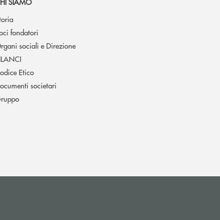
HI SIAMO
toria
oci fondatori
rgani sociali e Direzione
ILANCI
odice Etico
ocumenti societari
ruppo