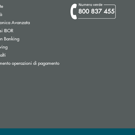
te
800 837 455
tà
Apre una nuova finestra
tronica Avanzata
Apre una nuova finestra
si IBOR
Apre una nuova finestra
n Banking
wing
Apre una nuova finestra
lti
Apre una nuova finestra
mento operazioni di pagamento
ronica)
nica)