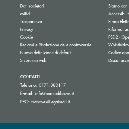
Dati societari
Siamo con 
Apre una nuova finestra
Mifid
Accessibili
Trasparenza
Firma Elet
Privacy
Riforma tas
Cookie
PSD2 - Ope
Reclami e Risoluzione delle controversie
Whistleblo
Nuova definizione di default
Codice appa
Sicurezza web
Disconosci
CONTATTI
Telefono:
0171.380117
(si apre l’app di posta elett
E-mail:
info@bancadiboves.it
(si apre l’app di posta elettro
PEC:
craboves@legalmail.it