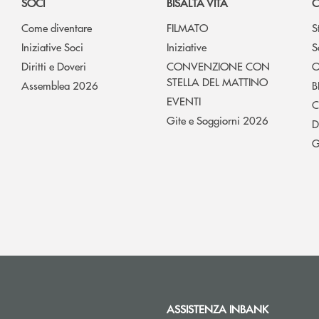
SOCI
BISALTA VITA
C
Come diventare
FILMATO
S
Iniziative Soci
Iniziative
S
Diritti e Doveri
CONVENZIONE CON
O
STELLA DEL MATTINO
Assemblea 2026
B
EVENTI
C
Gite e Soggiorni 2026
D
G
ASSISTENZA INBANK