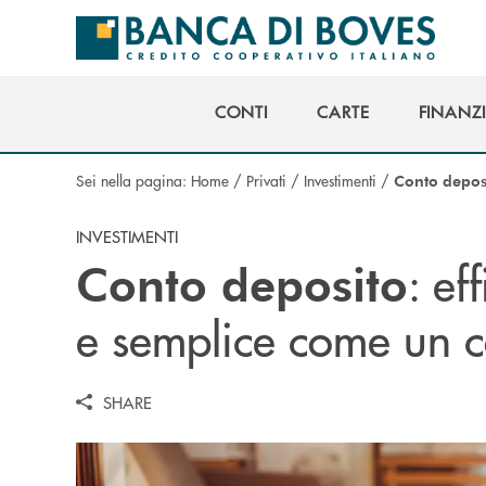
Salta al contenuto principale
CONTI
CARTE
FINANZ
CONTI
CARTE
FINANZ
Sei nella pagina:
Home
/
Privati
/
Investimenti
/
Conto depos
INVESTIMENTI
: ef
Conto deposito
e semplice come un c
SHARE