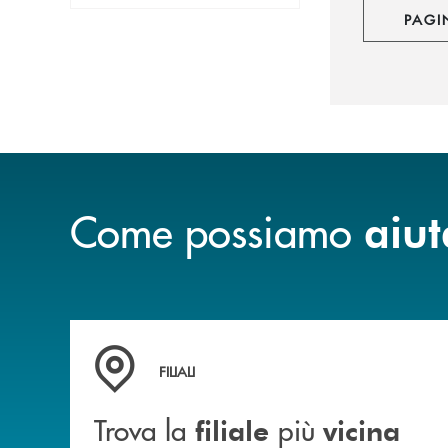
PAGI
Come possiamo
aiut
Trova la filiale&nbsp; più vicina a te
FILIALI
Trova la
più
filiale
vicina