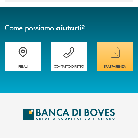
Come possiamo
?
aiutarti
Trova la filiale&nbsp; più vicina a te
Hai bisogno di assistenza immediata ?
Hai bisogno di alcun
FILIALI
CONTATTO DIRETTO
TRASPARENZA