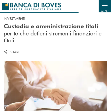
Salta al contenuto principale
MENU
INVESTIMENTI
:
Custodia e amministrazione titoli
per te che detieni strumenti finanziari e
titoli
SHARE