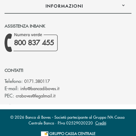
INFORMAZIONI
ASSISTENZA INBANK
800 837 455
CONTATTI
Telefono:
0171.380117
(si apre l’app di posta elettronica)
E-mail:
info@bancadiboves.it
(si apre l’app di posta elettronica)
PEC:
craboves@legalmail.it
© 2026 Banca di Boves - Società partecipante al Gruppo IVA Cassa
Centrale Banca · P.Iva 02529020220
Crediti