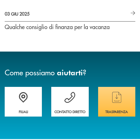
03 GIU 2025
Qualche consiglio di finanza per la vacanza
Come possiamo
?
aiutarti
Trova la filiale&nbsp; più vicina a te
Hai bisogno di assistenza immediata ?
Hai bisogno di alcun
FILIALI
CONTATTO DIRETTO
TRASPARENZA