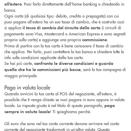
. Puoi farlo direttamente dall’home banking o chiedendo in
all’estero
banca.
Ogni carta (di qualsiasi tipo: debito, credito o prepagata) con cui
puoi pagare all’estero ha un suo tasso di cambio, che è costruito così:
si applica
(i circuiti di
il tasso di cambio del circuito della carta
pagamento sono Visa, Mastercard o American Express e sono segnati
proprio sulla carta) e aggiunge una propria
.
commissione
Prima di partire con la tua carta è bene conoscere il tasso di cambio
che applica. Per farlo, puoi contattare la tua banca e chiedere tutte le
info sulle condizioni applicate dalla tua carta.
Se hai più carte,
confronta le diverse condizioni e guarda
, sarà la tua compagna di
quella che ha le commissioni più basse
viaggio principale.
Paga in valuta locale
Quando avvicini la tua carta al POS del negoziante, all’estero, è
possibile che ti venga chiesto se vuoi pagare in euro oppure in valuta
locale. La risposta giusta è nel titolo di questo paragrafo,
paga
! Ti spieghiamo perché.
sempre in valuta locale
Gli euro che sono nel tuo conto corrente devono arrivare nel conto
corrente del negoziante trasformati in un’altra valuta. Questa