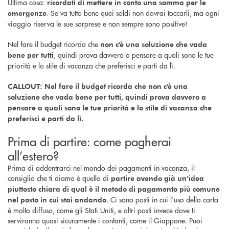
Ultima cosa:
ricordati di mettere in conto una somma per le
. Se va tutto bene quei soldi non dovrai toccarli, ma ogni
emergenze
viaggio riserva le sue sorprese e non sempre sono positive!
Nel fare il budget ricorda che
non c’è una soluzione che vada
, quindi prova davvero a pensare a quali sono le tue
bene per tutti
priorità e lo stile di vacanza che preferisci e parti da lì.
CALLOUT: Nel fare il budget ricorda che non c’è una
soluzione che vada bene per tutti, quindi prova davvero a
pensare a quali sono le tue priorità e lo stile di vacanza che
preferisci e parti da lì.
Prima di partire: come pagherai
all’estero?
Prima di addentrarci nel mondo dei pagamenti in vacanza, il
consiglio che ti diamo è quello di
partire avendo già un’idea
piuttosto chiara di qual è il metodo di pagamento più comune
. Ci sono posti in cui l’uso della carta
nel posto in cui stai andando
è molto diffuso, come gli Stati Uniti, e altri posti invece dove ti
serviranno quasi sicuramente i contanti, come il Giappone. Puoi