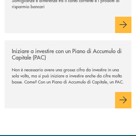
Somiglianze e differenze tra il conto corrente e i prodotti di
risparmio bancari
/news/iniziare-a-investire-con-un-piano-di-accumulo-di-capitale-pac/
Iniziare a investire con un Piano di Accumulo di
Capitale (PAC)
Non è necessario avere una grossa cifra da investire in una
sola volta, ma si può iniziare a investire anche da cifre molto
basse. Come? Con un Piano di Accumulo di Capitale, un PAC.