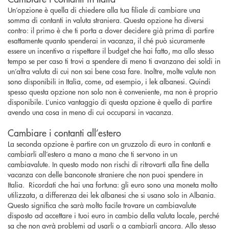
Un’opzione è quella di chiedere alla tua filiale di cambiare una
somma di contanti in valuta straniera. Questa opzione ha diversi
contro: il primo è che ti porta a dover decidere già prima di partire
esattamente quanto spenderai in vacanza, il ché può sicuramente
essere un incentivo a rispettare il budget che hai fatto, ma allo stesso
tempo se per caso ti trovi a spendere di meno ti avanzano dei soldi in
un’altra valuta di cui non sai bene cosa fare. Inoltre, molte valute non
sono disponibili in Italia, come, ad esempio, i lek albanesi. Quindi
spesso questa opzione non solo non è conveniente, ma non è proprio
disponibile. L’unico vantaggio di questa opzione è quello di partire
avendo una cosa in meno di cui occuparsi in vacanza.
Cambiare i contanti all’estero
La seconda opzione è partire con un gruzzolo di euro in contanti e
cambiarli all’estero a mano a mano che ti servono in un
cambiavalute. In questo modo non rischi di ritrovarti alla fine della
vacanza con delle banconote straniere che non puoi spendere in
Italia. Ricordati che hai una fortuna: gli euro sono una moneta molto
utilizzata, a differenza dei lek albanesi che si usano solo in Albania.
Questo significa che sarà molto facile trovare un cambiavalute
disposto ad accettare i tuoi euro in cambio della valuta locale, perché
sa che non avrà problemi ad usarli o a cambiarli ancora. Allo stesso