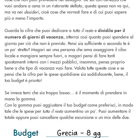
vuoi andare a cena in un ristorante stellato, questa spesa non va qui,
ma va nei
desideri
, cioè cose che vorresti fare e di cui puoi sapere
più o meno l’importo.
Guarda la cifra che puoi dedicare a
tutto il resto
e
dividilo per il
, otterrai così quanto puoi spendere al
numero di giorni di vacanza
giorno per ciò che non è previsto. Pensi sia sufficiente o secondo te è
un po’ stretto? Magari sei una persona che ama assaggiare il cibo
locale e mangiare sempre fuori, o magari pensi di fare tanti
spostamenti interni con i mezzi pubblici, insomma, pensa proprio
bene a che tipo di vacanza vuoi fare. Valuta tutte queste cose e se
pensi che la cifra per le spese quotidiane sia soddisfacente, bene, il
tuo budget è pronto!
Se invece temi che sia troppo basso… è il momento di prendere in
mano la gomma.
Con la gomma puoi aggiustare il tuo budget come preferisci, in modo
tale che le spese per
tutto il resto
aumentino un po’. Puoi aumentare il
totale oppure puoi cancellare qualche escursione o un mix delle due.