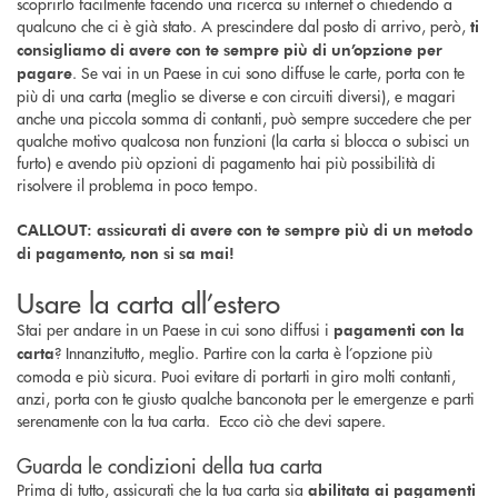
scoprirlo facilmente facendo una ricerca su internet o chiedendo a
qualcuno che ci è già stato. A prescindere dal posto di arrivo, però,
ti
consigliamo di avere con te sempre più di un’opzione per
. Se vai in un Paese in cui sono diffuse le carte, porta con te
pagare
più di una carta (meglio se diverse e con circuiti diversi), e magari
anche una piccola somma di contanti, può sempre succedere che per
qualche motivo qualcosa non funzioni (la carta si blocca o subisci un
furto) e avendo più opzioni di pagamento hai più possibilità di
risolvere il problema in poco tempo.
CALLOUT: assicurati di avere con te sempre più di un metodo
di pagamento, non si sa mai!
Usare la carta all’estero
Stai per andare in un Paese in cui sono diffusi i
pagamenti con la
? Innanzitutto, meglio. Partire con la carta è l’opzione più
carta
comoda e più sicura. Puoi evitare di portarti in giro molti contanti,
anzi, porta con te giusto qualche banconota per le emergenze e parti
serenamente con la tua carta. Ecco ciò che devi sapere.
Guarda le condizioni della tua carta
Prima di tutto, assicurati che la tua carta sia
abilitata ai pagamenti