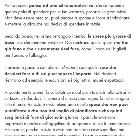
Primo passo:
, che comprenda
pensa ad una cifra complessiva
quanto potresti spendere per la tua vacanza, proprio un gran totale.
Non deve essere precisa, puoi andare a spanne e tirare a indovinare
o mettere la cifra che hai deciso di spendere in totale.
Secondo passo: nel primo rettangolo inserisci
le spese più grosse di
, che chiameremo
certezze
. Qui rientrano quelle spese
base
che hai
, come il costo dei biglietti
già fatto o che sicuramente devi fare
per l’aereo e l’alloggio.
Il prossimo passo è compilare i
desideri
, cioè quelle
cose che
. Nei desideri
desideri fare e di cui puoi sapere l’importo
rientrano ad esempio le escursioni e i biglietti di musei e spettacoli.
A questo punto prendi la calcolatrice e dal gran totale in alto sottrai le
certezze e i desideri. Il numero che resta puoi segnarlo nel rettangolo
tutto il resto. Per
tutto il resto
intendiamo quelle
spese che non puoi
pianificare o che non hai voglia di pianificare e che quindi
: i pasti, le avventure
sceglierai di fare di giorno in giorno
impreviste e anche quell’oggettino di artigianato di cui ti innamorerai.
Attenzione, perché in
tutto il resto
non rientrano cose superflue, ma
cose che non puoi prevedere nel dettaglio. Se sai con certezza che