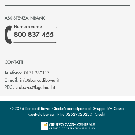
ASSISTENZA INBANK
800 837 455
CONTATTI
Telefono:
0171.380117
(si apre l’app di posta elettronica)
E-mail:
info@bancadiboves.it
(si apre l’app di posta elettronica)
PEC:
craboves@legalmail.it
© 2026 Banca di Boves - Società partecipante al Gruppo IVA Cassa
Centrale Banca · P.Iva 02529020220
Crediti