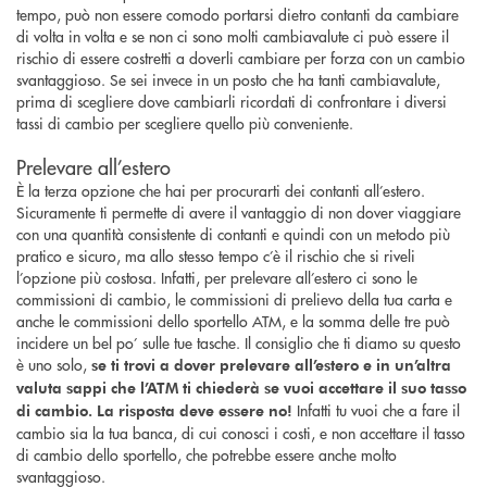
tempo, può non essere comodo portarsi dietro contanti da cambiare
di volta in volta e se non ci sono molti cambiavalute ci può essere il
rischio di essere costretti a doverli cambiare per forza con un cambio
svantaggioso. Se sei invece in un posto che ha tanti cambiavalute,
prima di scegliere dove cambiarli ricordati di confrontare i diversi
tassi di cambio per scegliere quello più conveniente.
Prelevare all’estero
È la terza opzione che hai per procurarti dei contanti all’estero.
Sicuramente ti permette di avere il vantaggio di non dover viaggiare
con una quantità consistente di contanti e quindi con un metodo più
pratico e sicuro, ma allo stesso tempo c’è il rischio che si riveli
l’opzione più costosa. Infatti, per prelevare all’estero ci sono le
commissioni di cambio, le commissioni di prelievo della tua carta e
anche le commissioni dello sportello ATM, e la somma delle tre può
incidere un bel po’ sulle tue tasche. Il consiglio che ti diamo su questo
è uno solo,
se ti trovi a dover prelevare all’estero e in un’altra
valuta sappi che l’ATM ti chiederà se vuoi accettare il suo tasso
Infatti tu vuoi che a fare il
di cambio. La risposta deve essere no!
cambio sia la tua banca, di cui conosci i costi, e non accettare il tasso
di cambio dello sportello, che potrebbe essere anche molto
svantaggioso.